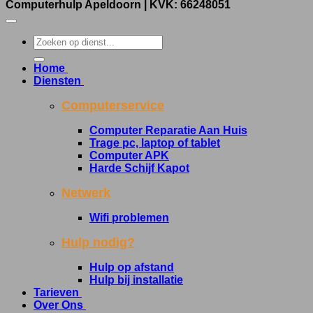
Computerhulp Apeldoorn
| KVK: 66248051
Home
.
Diensten
.
Computerservice
Computer Reparatie Aan Huis
Trage pc, laptop of tablet
Computer APK
Harde Schijf Kapot
Netwerk
Wifi problemen
Hulp nodig?
Hulp op afstand
Hulp bij installatie
Tarieven
.
Over Ons
.