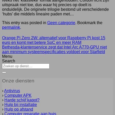
reeks het ‘klassieke’ format aangehouden. Cordon licht zijn
uitspraak niet toe, dus waar hij precies op doelt is
onduidelijk. De originele trilogie bestond uit verscheidende
‘hubs’ die middels lineaire paden met…
This entry was posted in
Geen categorie
. Bookmark the
permalink
.
Orange Pi Zero 2W: alternatief voor Raspberry Pi kost 15
euro en komt met betere SoC en meer RAM
Bethesda-klantenservice zegt dat Intel Arc A770-GPU niet
aan minimum systeemspecificaties voldoet voor Starfield
Menu
Search
Onze diensten
›
Antivirus
›
Computer APK
›
Harde schijf kapot?
›
Hulp bij installatie
›
Hulp op afstand
›
Computer reparatie aan huis