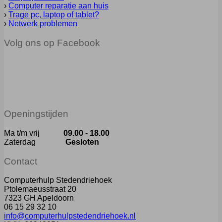
›
Computer reparatie aan huis
›
Trage pc, laptop of tablet?
›
Netwerk problemen
Volg ons op Facebook
Openingstijden
Ma t/m vrij
09.00 - 18.00
Zaterdag
Gesloten
Contact
Computerhulp Stedendriehoek
Ptolemaeusstraat 20
7323 GH Apeldoorn
06 15 29 32 10
info@computerhulpstedendriehoek.nl