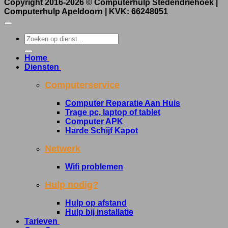
Copyright 2016-2026 ©
Computerhulp Stedendriehoek |
Computerhulp Apeldoorn
| KVK: 66248051
Home
.
Diensten
.
Computerservice
Computer Reparatie Aan Huis
Trage pc, laptop of tablet
Computer APK
Harde Schijf Kapot
Netwerk
Wifi problemen
Hulp nodig?
Hulp op afstand
Hulp bij installatie
Tarieven
.