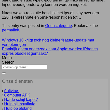
standaard en usb type-c-poorten langs links én rechts moet
hij eenvoudig onderweg kunnen worden ingezet.
Naast wqxga-resolutie beschikt het ips-display over een
120Hz-refreshrate en 5ms-responstijden (gt…
This entry was posted in
Geen categorie
. Bookmark the
permalink
.
Windows 10 krijgt toch nog kleine feature-update met
verbeteringen
Frankrijk opent onderzoek naar Apple: worden iPhones
expres obsoleet gemaakt?
Menu
Search
Onze diensten
›
Antivirus
›
Computer APK
›
Harde schijf kapot?
›
Hulp bij installatie
›
Hulp op afstand