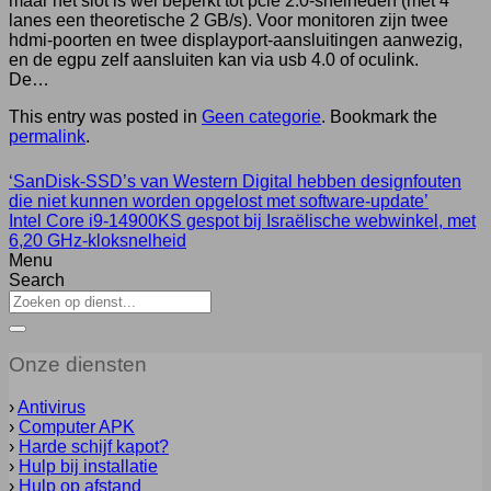
maar het slot is wel beperkt tot pcie 2.0-snelheden (met 4
lanes een theoretische 2 GB/s). Voor monitoren zijn twee
hdmi-poorten en twee displayport-aansluitingen aanwezig,
en de egpu zelf aansluiten kan via usb 4.0 of oculink.
De…
This entry was posted in
Geen categorie
. Bookmark the
permalink
.
‘SanDisk-SSD’s van Western Digital hebben designfouten
die niet kunnen worden opgelost met software-update’
Intel Core i9-14900KS gespot bij Israëlische webwinkel, met
6,20 GHz-kloksnelheid
Menu
Search
Onze diensten
›
Antivirus
›
Computer APK
›
Harde schijf kapot?
›
Hulp bij installatie
›
Hulp op afstand