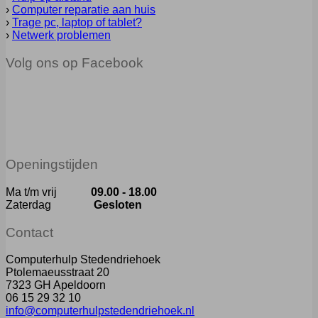
›
Computer reparatie aan huis
›
Trage pc, laptop of tablet?
›
Netwerk problemen
Volg ons op Facebook
Openingstijden
Ma t/m vrij
09.00 - 18.00
Zaterdag
Gesloten
Contact
Computerhulp Stedendriehoek
Ptolemaeusstraat 20
7323 GH Apeldoorn
06 15 29 32 10
info@computerhulpstedendriehoek.nl