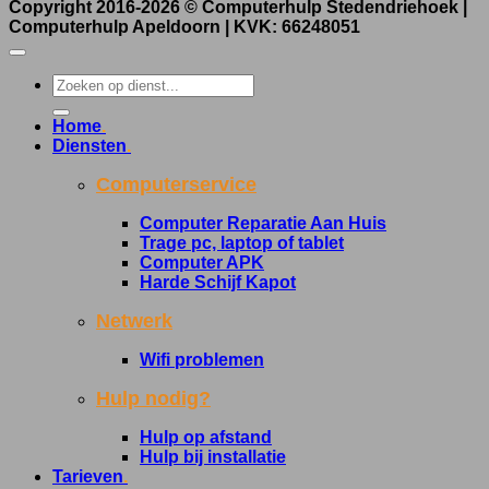
Copyright 2016-2026 ©
Computerhulp Stedendriehoek |
Computerhulp Apeldoorn
| KVK: 66248051
Home
.
Diensten
.
Computerservice
Computer Reparatie Aan Huis
Trage pc, laptop of tablet
Computer APK
Harde Schijf Kapot
Netwerk
Wifi problemen
Hulp nodig?
Hulp op afstand
Hulp bij installatie
Tarieven
.