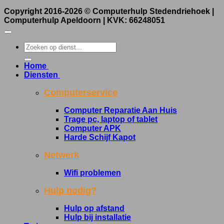
Copyright 2016-2026 ©
Computerhulp Stedendriehoek |
Computerhulp Apeldoorn
| KVK: 66248051
Home
.
Diensten
.
Computerservice
Computer Reparatie Aan Huis
Trage pc, laptop of tablet
Computer APK
Harde Schijf Kapot
Netwerk
Wifi problemen
Hulp nodig?
Hulp op afstand
Hulp bij installatie