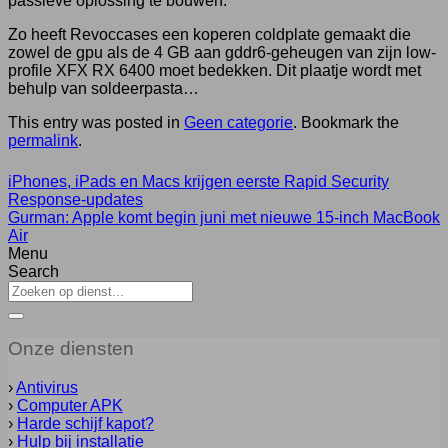
passieve oplossing te bouwen.
Zo heeft Revoccases een koperen coldplate gemaakt die
zowel de gpu als de 4 GB aan gddr6-geheugen van zijn low-
profile XFX RX 6400 moet bedekken. Dit plaatje wordt met
behulp van soldeerpasta…
This entry was posted in
Geen categorie
. Bookmark the
permalink
.
iPhones, iPads en Macs krijgen eerste Rapid Security
Response-updates
Gurman: Apple komt begin juni met nieuwe 15-inch MacBook
Air
Menu
Search
Onze diensten
›
Antivirus
›
Computer APK
›
Harde schijf kapot?
›
Hulp bij installatie